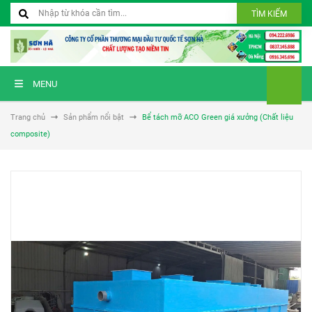
TÌM KIẾM
MENU
Trang chủ
Sản phẩm nổi bật
Bể tách mỡ ACO Green giá xưởng (Chất liệu
composite)