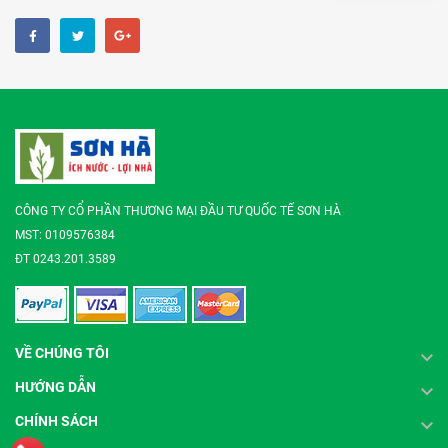
CÔNG TY CỔ PHẦN THƯƠNG MẠI ĐẦU TƯ QUỐC TẾ SƠN HÀ
MST: 0109576384
ĐT 0243.201.3589
VỀ CHÚNG TÔI
HƯỚNG DẪN
CHÍNH SÁCH