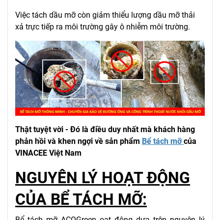
Việc tách dầu mỡ còn giảm thiểu lượng dầu mỡ thải
xả trực tiếp ra môi trường gây ô nhiễm môi trường.
Thật tuyệt vời - Đó là điều duy nhất mà khách hàng
phản hồi và khen ngợi về sản phẩm
Bể tách mỡ
của
VINACEE Việt Nam
NGUYÊN LÝ HOẠT ĐỘNG
CỦA BỂ TÁCH MỠ:
Bể tách mỡ ACOGreen oạt động dựa trên nguyên lý