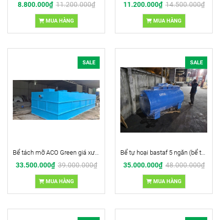
8.800.000₫
11.200.000₫
11.200.000₫
14.500.000₫
MUA HÀNG
MUA HÀNG
SALE
SALE
Bể tách mỡ ACO Green giá xưởng (Chất liệu composite)
Bể tự hoại bastaf 5 ngăn (bể tự hoại cải tiến, có vật liệu lọc kỵ khí)
33.500.000₫
39.000.000₫
35.000.000₫
48.000.000₫
MUA HÀNG
MUA HÀNG