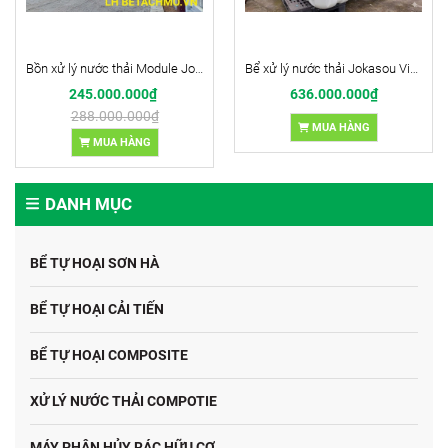
Bồn xử lý nước thải Module Jokasou tank 5m3/ngđ
Bể xử lý nước thải Jokasou Việt Nam nhà xưởng bán buôn (10 bộ)
245.000.000₫
636.000.000₫
288.000.000₫
MUA HÀNG
MUA HÀNG
DANH MỤC
BỂ TỰ HOẠI SƠN HÀ
BỂ TỰ HOẠI CẢI TIẾN
BỂ TỰ HOẠI COMPOSITE
XỬ LÝ NƯỚC THẢI COMPOTIE
MÁY PHÂN HỦY RÁC HỮU CƠ