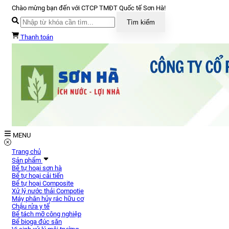
Chào mừng bạn đến với CTCP TMĐT Quốc tế Sơn Hà!
Tìm kiếm
Thanh toán
MENU
Trang chủ
Sản phẩm
Bể tự hoại sơn hà
Bể tự hoại cải tiến
Bể tự hoại Composite
Xử lý nước thải Compotie
Máy phân hủy rác hữu cơ
Chậu rửa y tế
Bể tách mỡ công nghiệp
Bể bioga đúc săn