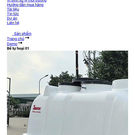
Vi sinh xử lý môi trường
Hướng dẫn mua hàng
Tài liệu
Tin tức
Dự án
Liên hệ
Sản phẩm
Trang chủ
Demo
Bể tự hoại 01