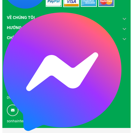
VỀ CHÚNG TÔI
HƯỚNG DẪN
CHÍNH SÁCH
LIÊN HỆ
Số 8, Bờ Sông Sét, Phường Hoàng Mai, Thành phố Hà Nộ Nhà
xưởng: KM số 10 Đại Lộ TL, P An Khánh, Hà Nội.
0982309689
sonhainterco@gmail.com