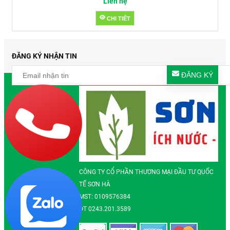
Liên hệ
CHI TIẾT
ĐĂNG KÝ NHẬN TIN
ĐĂNG KÝ
CÔNG TY CỔ PHẦN THƯƠNG MẠI ĐẦU TƯ QUỐC
TẾ SƠN HÀ
MST: 0109576384
ĐT 0243.201.3589