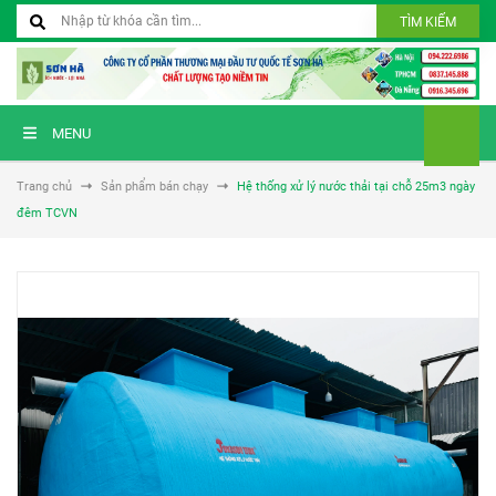
TÌM KIẾM
MENU
Trang chủ
Sản phẩm bán chạy
Hệ thống xử lý nước thải tại chỗ 25m3 ngày
đêm TCVN