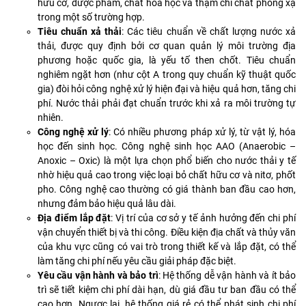
hữu cơ, dược phẩm, chất hóa học và thậm chí chất phóng xạ
trong một số trường hợp.
Tiêu chuẩn xả thải
: Các tiêu chuẩn về chất lượng nước xả
thải, được quy định bởi cơ quan quản lý môi trường địa
phương hoặc quốc gia, là yếu tố then chốt. Tiêu chuẩn
nghiêm ngặt hơn (như cột A trong quy chuẩn kỹ thuật quốc
gia) đòi hỏi công nghệ xử lý hiện đại và hiệu quả hơn, tăng chi
phí. Nước thải phải đạt chuẩn trước khi xả ra môi trường tự
nhiên.
Công nghệ xử lý
: Có nhiều phương pháp xử lý, từ vật lý, hóa
học đến sinh học. Công nghệ sinh học AAO (Anaerobic –
Anoxic – Oxic) là một lựa chọn phổ biến cho nước thải y tế
nhờ hiệu quả cao trong việc loại bỏ chất hữu cơ và nitơ, phốt
pho. Công nghệ cao thường có giá thành ban đầu cao hơn,
nhưng đảm bảo hiệu quả lâu dài.
Địa điểm lắp đặt
: Vị trí của cơ sở y tế ảnh hưởng đến chi phí
vận chuyển thiết bị và thi công. Điều kiện địa chất và thủy văn
của khu vực cũng có vai trò trong thiết kế và lắp đặt, có thể
làm tăng chi phí nếu yêu cầu giải pháp đặc biệt.
Yêu cầu vận hành và bảo trì
: Hệ thống dễ vận hành và ít bảo
trì sẽ tiết kiệm chi phí dài hạn, dù giá đầu tư ban đầu có thể
cao hơn. Ngược lại, hệ thống giá rẻ có thể phát sinh chi phí