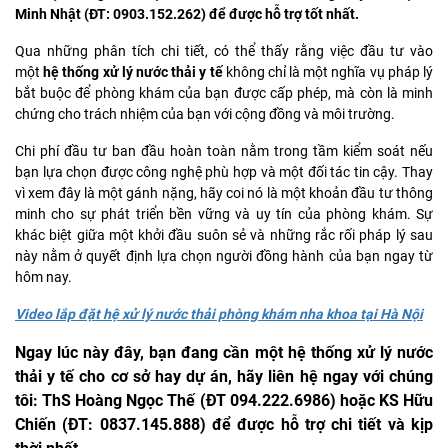
Minh Nhật (ĐT: 0903.152.262) để được hỗ trợ tốt nhất.
Qua những phân tích chi tiết, có thể thấy rằng việc đầu tư vào
một
hệ thống xử lý nước thải y tế
không chỉ là một nghĩa vụ pháp lý
bắt buộc để phòng khám của bạn được cấp phép, mà còn là minh
chứng cho trách nhiệm của bạn với cộng đồng và môi trường.
Chi phí đầu tư ban đầu hoàn toàn nằm trong tầm kiểm soát nếu
bạn lựa chọn được công nghệ phù hợp và một đối tác tin cậy. Thay
vì xem đây là một gánh nặng, hãy coi nó là một khoản đầu tư thông
minh cho sự phát triển bền vững và uy tín của phòng khám. Sự
khác biệt giữa một khởi đầu suôn sẻ và những rắc rối pháp lý sau
này nằm ở quyết định lựa chọn người đồng hành của bạn ngay từ
hôm nay.
Video lắp đặt hệ xử lý nước thải phòng khám nha khoa tại Hà Nội
Ngay lúc này đây, bạn đang cần một hệ thống xử lý nước
thải y tế cho cơ sở hay dự án, hãy liên hệ ngay với chúng
tôi: ThS Hoàng Ngọc Thế (ĐT 094.222.6986) hoặc KS Hữu
Chiến (ĐT: 0837.145.888) để được hỗ trợ chi tiết và kịp