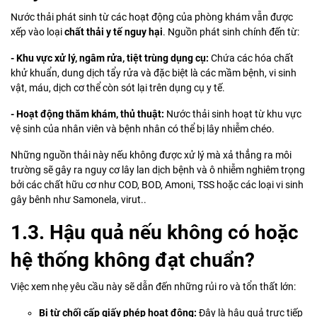
Nước thải phát sinh từ các hoạt động của phòng khám vẫn được
xếp vào loại
chất thải y tế nguy hại
. Nguồn phát sinh chính đến từ:
- Khu vực xử lý, ngâm rửa, tiệt trùng dụng cụ:
Chứa các hóa chất
khử khuẩn, dung dịch tẩy rửa và đặc biệt là các mầm bệnh, vi sinh
vật, máu, dịch cơ thể còn sót lại trên dụng cụ y tế.
- Hoạt động thăm khám, thủ thuật:
Nước thải sinh hoạt từ khu vực
vệ sinh của nhân viên và bệnh nhân có thể bị lây nhiễm chéo.
Những nguồn thải này nếu không được xử lý mà xả thẳng ra môi
trường sẽ gây ra nguy cơ lây lan dịch bệnh và ô nhiễm nghiêm trọng
bởi các chất hữu cơ như COD, BOD, Amoni, TSS hoặc các loại vi sinh
gây bênh như Samonela, virut..
1.3. Hậu quả nếu không có hoặc
hệ thống không đạt chuẩn?
Việc xem nhẹ yêu cầu này sẽ dẫn đến những rủi ro và tổn thất lớn:
Bị từ chối cấp giấy phép hoạt động:
Đây là hậu quả trực tiếp