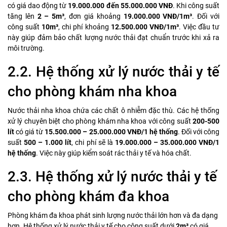
có giá dao động từ
19.000.000 đến 55.000.000 VNĐ
. Khi công suất
tăng lên
2 – 5m³
, đơn giá khoảng
19.000.000 VNĐ/1m³
. Đối với
công suất
10m³
, chi phí khoảng
12.500.000 VNĐ/1m³
. Việc đầu tư
này giúp đảm bảo chất lượng nước thải đạt chuẩn trước khi xả ra
môi trường.
2.2. Hệ thống xử lý nước thải y tế
cho phòng khám nha khoa
Nước thải nha khoa chứa các chất ô nhiễm đặc thù. Các hệ thống
xử lý chuyên biệt cho phòng khám nha khoa với công suất
200-500
lít
có giá từ
15.500.000 – 25.000.000 VNĐ/1 hệ thống
. Đối với công
suất
500 – 1.000 lít
, chi phí sẽ là
19.000.000 – 35.000.000 VNĐ/1
hệ thống
. Việc này giúp kiểm soát rác thải y tế và hóa chất.
2.3. Hệ thống xử lý nước thải y tế
cho phòng khám đa khoa
Phòng khám đa khoa phát sinh lượng nước thải lớn hơn và đa dạng
hơn. Hệ thống xử lý nước thải y tế cho công suất dưới
2m³
có giá