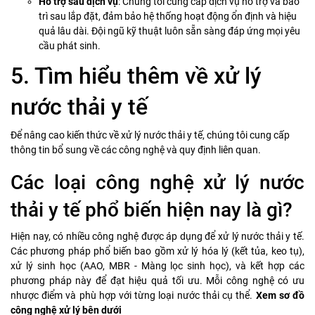
Hỗ trợ sau dịch vụ
: Chúng tôi cung cấp dịch vụ hỗ trợ và bảo
trì sau lắp đặt, đảm bảo hệ thống hoạt động ổn định và hiệu
quả lâu dài. Đội ngũ kỹ thuật luôn sẵn sàng đáp ứng mọi yêu
cầu phát sinh.
5. Tìm hiểu thêm về xử lý
nước thải y tế
Để nâng cao kiến thức về xử lý nước thải y tế, chúng tôi cung cấp
thông tin bổ sung về các công nghệ và quy định liên quan.
Các loại công nghệ xử lý nước
thải y tế phổ biến hiện nay là gì?
Hiện nay, có nhiều công nghệ được áp dụng để xử lý nước thải y tế.
Các phương pháp phổ biến bao gồm xử lý hóa lý (kết tủa, keo tụ),
xử lý sinh học (AAO, MBR - Màng lọc sinh học), và kết hợp các
phương pháp này để đạt hiệu quả tối ưu. Mỗi công nghệ có ưu
nhược điểm và phù hợp với từng loại nước thải cụ thể.
Xem sơ đồ
công nghệ xử lý bên dưới