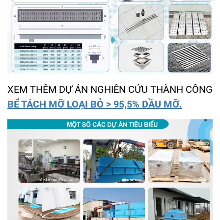
XEM THÊM DỰ ÁN NGHIÊN CỨU THÀNH CÔNG
BỂ TÁCH MỠ LOẠI BỎ > 95,5% DẦU MỠ.