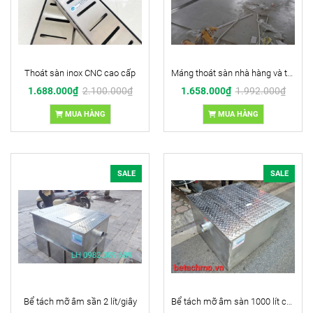
Thoát sàn inox CNC cao cấp
Máng thoát sàn nhà hàng và trung tâm thương mại (Inox 304 cao cấp)
1.688.000₫
2.100.000₫
1.658.000₫
1.992.000₫
MUA HÀNG
MUA HÀNG
SALE
SALE
Bể tách mỡ âm sần 2 lít/giây
Bể tách mỡ âm sàn 1000 lít chính hãng giá tốt