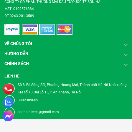
CÔNG TY CỔ PHẦN THƯƠNG MẠI ĐẦU TƯ QUỐC TẾ SƠN HÀ
MST: 0109576384
ĐT 0243.201.3589
VỀ CHÚNG TÔI
HƯỚNG DẪN
CHÍNH SÁCH
LIÊN HỆ
Số 8, Bờ Sông Sét, Phường Hoàng Mai, Thành phố Hà Nộ Nhà xưởng:
KM số 10 Đại Lộ TL, P An Khánh, Hà Nội.
0982309689
sonhainterco@gmail.com