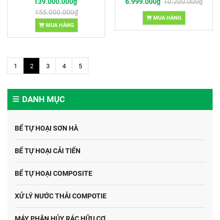
139.000.000₫
6.999.000₫
10.200.000₫
155.000.000₫
MUA HÀNG
MUA HÀNG
1
2
3
4
5
DANH MỤC
BỂ TỰ HOẠI SƠN HÀ
BỂ TỰ HOẠI CẢI TIẾN
BỂ TỰ HOẠI COMPOSITE
XỬ LÝ NƯỚC THẢI COMPOTIE
MÁY PHÂN HỦY RÁC HỮU CƠ