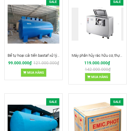
SALE
SALE
Bể tự hoại cải tiến bastaf xử lý nước thải
Máy phân hủy rác hữu cơ, thực phầm thừa nhà hàng khách sạn Oklin (Nhập khẩu)
99.000.000₫
121.000.000₫
119.000.000₫
142.000.000₫
MUA HÀNG
MUA HÀNG
SALE
SALE