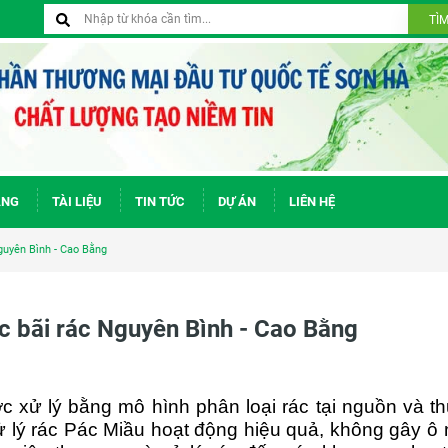
TÌ
ÀNG
TÀI LIỆU
TIN TỨC
DỰ ÁN
LIÊN HỆ
Nguyên Bình - Cao Bằng
rác bãi rác Nguyên Bình - Cao Bằng
 xử lý bằng mô hình phân loại rác tại nguồn và t
ử lý rác Pác Miầu hoạt động hiệu quả, không gây ô 