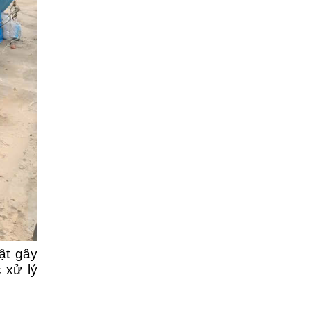
ật gây
 xử lý