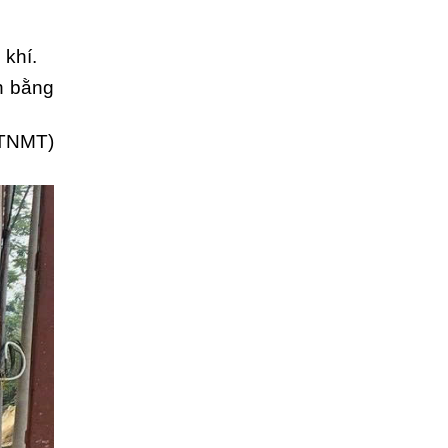
 khí.
n bằng
BTNMT)