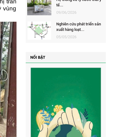
ị trấn
tế...
ý vùng
09/06/2026
Nghiên cứu phát triển sản
xuất hàng loạt...
05/05/2026
NỔI BẬT