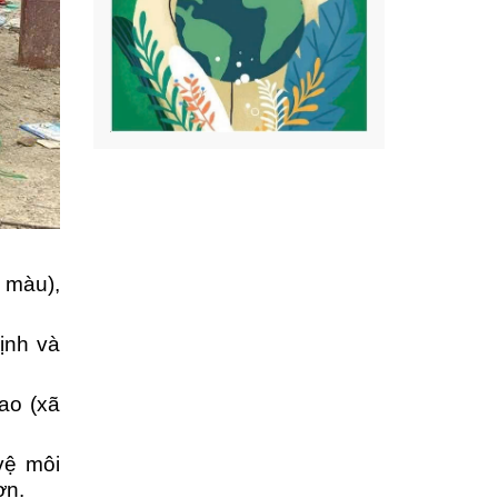
 màu),
ịnh và
ao (xã
vệ môi
hơn.