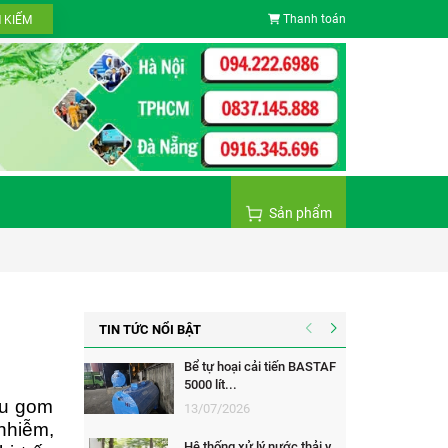
Thanh toán
M KIẾM
Sản phẩm
TIN TỨC NỔI BẬT
Bể tự hoại cải tiến BASTAF
5000 lít...
hu gom
13/07/2026
nhiễm,
Hệ thống xử lý nước thải y