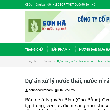
Chào mừng bạn đến với CTCP TMĐT Quốc tế Sơn Hà!
TRANG CHỦ
SẢN PHẨM
HƯỚNG DẪN MUA H
Trang chủ
Dự án
Dự án xử lý nước thải, nước rỉ rác bãi rác 
Dự án xử lý nước thải, nước rỉ 
sonhaco vietnam
30/12/2025
Bãi rác ở Nguyên Bình (Cao Bằng) được
tập trung, với các điểm sáng như khu x