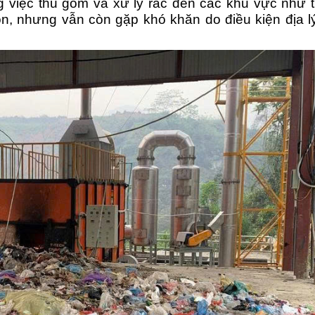
việc thu gom và xử lý rác đến các khu vực như th
, nhưng vẫn còn gặp khó khăn do điều kiện địa l