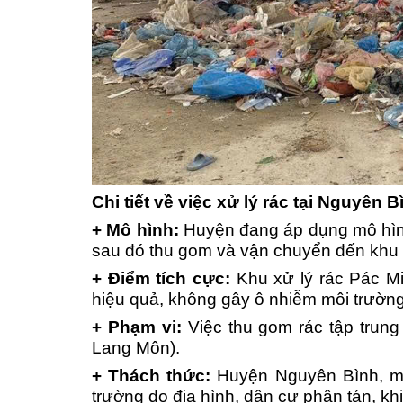
Chi tiết về việc xử lý rác tại Nguyên B
+ Mô hình:
Huyện đang áp dụng mô hình 
sau đó thu gom và vận chuyển đến khu x
+ Điểm tích cực:
Khu xử lý rác Pác Mi
hiệu quả, không gây ô nhiễm môi trường
+ Phạm vi:
Việc thu gom rác tập trung 
Lang Môn).
+ Thách thức:
Huyện Nguyên Bình, mộ
trường do địa hình, dân cư phân tán, khi