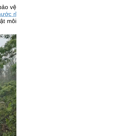
bảo vệ
nước rỉ
ật môi