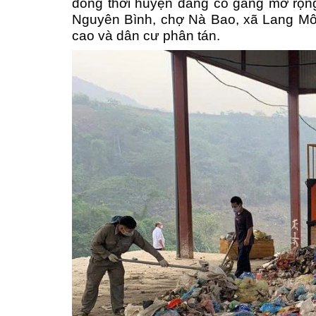
đồng thời huyện đang cố gắng mở rộng 
Nguyên Bình, chợ Nà Bao, xã Lang Môn
cao và dân cư phân tán.