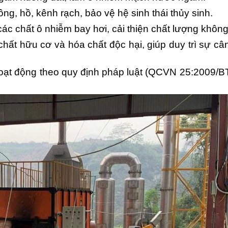
ông, hồ, kênh rạch, bảo vệ hệ sinh thái thủy sinh.
ác chất ô nhiễm bay hơi, cải thiện chất lượng không
ất hữu cơ và hóa chất độc hại, giúp duy trì sự câ
oạt động theo quy định pháp luật (QCVN 25:2009/